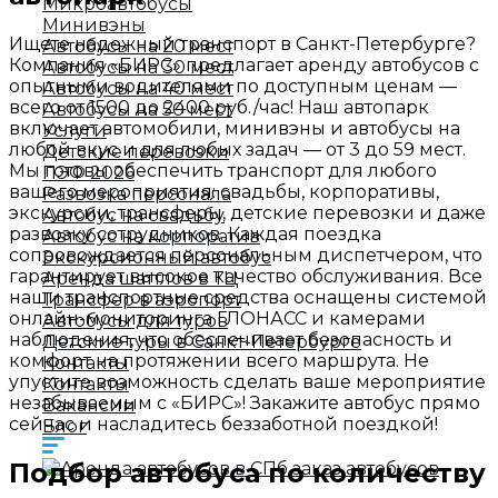
Микроавтобусы
Минивэны
Ищете надежный транспорт в Санкт-Петербурге?
Автобусы на 20 мест
Компания «БИРС» предлагает аренду автобусов с
Автобусы на 30 мест
опытными водителями по доступным ценам —
Автобусы на 40 мест
всего от 1500 до 2400 руб./час! Наш автопарк
Автобусы на 50 мест
включает автомобили, минивэны и автобусы на
Услуги
любой вкус и для любых задач — от 3 до 59 мест.
Детские перевозки
Мы готовы обеспечить транспорт для любого
ПЭФ 2026
вашего мероприятия: свадьбы, корпоративы,
Развозка персонала
экскурсии, трансферы, детские перевозки и даже
Автобус на свадьбу
развозку сотрудников. Каждая поездка
Автобус на корпоратив
сопровождается персональным диспетчером, что
Экскурсионный автобус
гарантирует высокое качество обслуживания. Все
Аренда шаттлов в ТЦ
наши транспортные средства оснащены системой
Трансфер в аэропорт
онлайн-мониторинга ГЛОНАСС и камерами
Автобусы для туров
наблюдения, что обеспечивает безопасность и
Детские туры в Санкт-Петербурге
комфорт на протяжении всего маршрута. Не
Контакты
упустите возможность сделать ваше мероприятие
Контакты
незабываемым с «БИРС»! Закажите автобус прямо
Вакансии
сейчас и насладитесь беззаботной поездкой!
Блог
Подбор автобуса по количеству