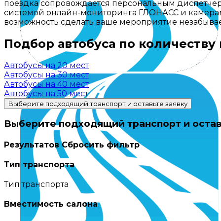
поездка сопровождается персональным диспетчеро
системой онлайн-мониторинга ГЛОНАСС и камерами
возможность сделать ваше мероприятие незабываем
Подбор автобуса по количеству
Автобусы на 20 мест
Автобусы на 30 мест
Автобусы на 40 мест
Автобусы на 50 мест
Выберите подходящий транспорт и оставьте заявку
Выберите подходящий транспорт и остав
Результатов
Сбросить фильтр
Тип транспорта
Тип транспорта
Вместимость салона