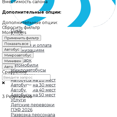
Вместимость салона
Дополнительные опции:
Дополнительные опции:
Сбросить фильтр
О нас
More filters
О нас
Применить фильтр
Отзывы
Показать все
Гарантии и оплата
Автобус
Организациям
Автопарк
Микроавтобус
Автопарк
Минивен
Автомобили
Авто
Микроавтобусы
Сравнение
Минивэны
Автобусы на 20 мест
Автобусы на 30 мест
Автобусы на 40 мест
Автобусы на 50 мест
3
Результатов
Услуги
Детские перевозки
ПЭФ 2026
Развозка персонала